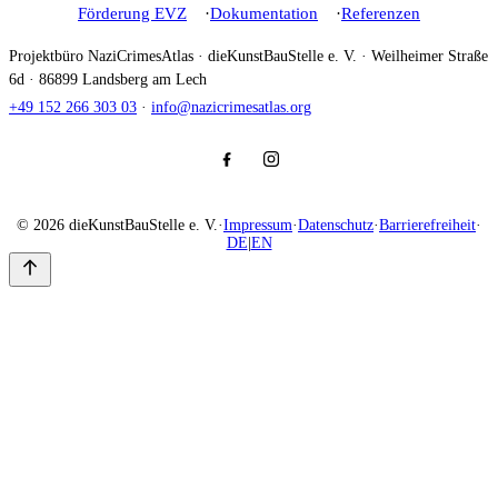
Förderung EVZ
Dokumentation
Referenzen
Projektbüro NaziCrimesAtlas · dieKunstBauStelle e. V. · Weilheimer Straße
6d · 86899 Landsberg am Lech
+49 152 266 303 03
·
info@nazicrimesatlas.org
© 2026 dieKunstBauStelle e. V.
·
Impressum
·
Datenschutz
·
Barrierefreiheit
·
DE
|
EN